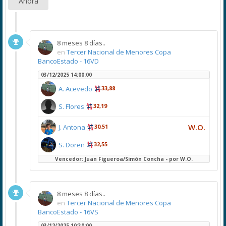
Ahora
8 meses 8 días..
en
Tercer Nacional de Menores Copa
BancoEstado - 16VD
03/12/2025 14:00:00
A. Acevedo
33,88
S. Flores
32,19
W.O.
J. Antona
30,51
S. Doren
32,55
Vencedor: Juan Figueroa/Simón Concha - por W.O.
8 meses 8 días..
en
Tercer Nacional de Menores Copa
BancoEstado - 16VS
03/12/2025 10:30:00