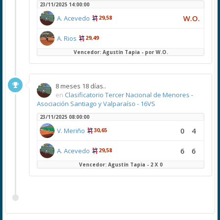
23/11/2025 14:00:00
W.O.
A. Acevedo
29,58
A. Rios
29,49
Vencedor: Agustín Tapia - por W.O.
8 meses 18 días..
en
Clasificatorio Tercer Nacional de Menores -
Asociación Santiago y Valparaíso - 16VS
23/11/2025 08:00:00
0
4
V. Meriño
30,65
6
6
A. Acevedo
29,58
Vencedor: Agustín Tapia - 2 X 0