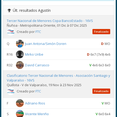
Últ. resultados
Agustín
Tercer Nacional de Menores Copa BancoEstado - 16VS
Ñuñoa - Metropolitana Oriente, 01 Dic à 07 Dic 2025
Creado por
FTC
Finalizado
Q
Juan Antona/Simón Doren
D
WO
R16
Mirko Uribe
D
6x7 (7x9) 4x6
R32
David Carrasco
V
4x6 6x3 6x0
Clasificatorio Tercer Nacional de Menores - Asociación Santiago y
Valparaíso - 16VS
Quillota - V de Valparaíso, 19 Nov à 23 Nov 2025
Creado por
FTC
Finalizado
F
Adriano Rios
V
WO
S
Vicente Meriño
V
6x0 6x4