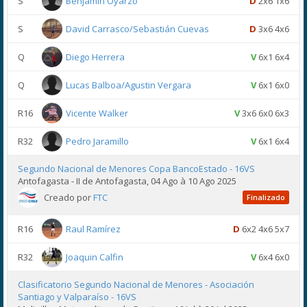
S
Benjamín Oyarzo
D
2x6 1x6
S
David Carrasco/Sebastián Cuevas
D
3x6 4x6
Q
Diego Herrera
V
6x1 6x4
Q
Lucas Balboa/Agustin Vergara
V
6x1 6x0
R16
Vicente Walker
V
3x6 6x0 6x3
R32
Pedro Jaramillo
V
6x1 6x4
Segundo Nacional de Menores Copa BancoEstado - 16VS
Antofagasta - II de Antofagasta, 04 Ago à 10 Ago 2025
Creado por
FTC
Finalizado
R16
Raul Ramírez
D
6x2 4x6 5x7
R32
Joaquin Calfin
V
6x4 6x0
Clasificatorio Segundo Nacional de Menores - Asociación
Santiago y Valparaíso - 16VS