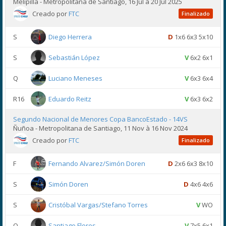
Melipilla - Metropolitana de Santiago, 16 Jul à 20 Jul 2025
Creado por
FTC
Finalizado
S
Diego Herrera
D
1x6 6x3 5x10
S
Sebastián López
V
6x2 6x1
Q
Luciano Meneses
V
6x3 6x4
R16
Eduardo Reitz
V
6x3 6x2
Segundo Nacional de Menores Copa BancoEstado - 14VS
Ñuñoa - Metropolitana de Santiago, 11 Nov à 16 Nov 2024
Creado por
FTC
Finalizado
F
Fernando Alvarez/Simón Doren
D
2x6 6x3 8x10
S
Simón Doren
D
4x6 4x6
S
Cristóbal Vargas/Stefano Torres
V
WO
Q
Santiago Flores
V
7x5 6x1