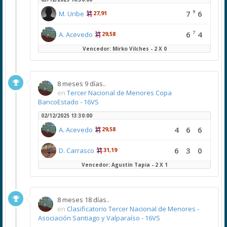
9
7
6
M. Uribe
27,91
7
6
4
A. Acevedo
29,58
Vencedor: Mirko Vilches - 2 X 0
8 meses 9 días..
en
Tercer Nacional de Menores Copa
BancoEstado - 16VS
02/12/2025 13:30:00
4
6
6
A. Acevedo
29,58
6
3
0
D. Carrasco
31,19
Vencedor: Agustín Tapia - 2 X 1
8 meses 18 días..
en
Clasificatorio Tercer Nacional de Menores -
Asociación Santiago y Valparaíso - 16VS