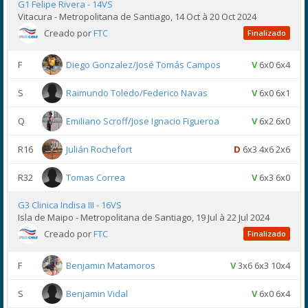
G1 Felipe Rivera - 14VS
Vitacura - Metropolitana de Santiago, 14 Oct à 20 Oct 2024
Creado por
FTC
Finalizado
F
Diego Gonzalez/José Tomás Campos
V
6x0 6x4
S
Raimundo Toledo/Federico Navas
V
6x0 6x1
Q
Emiliano Scroff/Jose Ignacio Figueroa
V
6x2 6x0
R16
Julián Rochefort
D
6x3 4x6 2x6
R32
Tomas Correa
V
6x3 6x0
G3 Clinica Indisa III - 16VS
Isla de Maipo - Metropolitana de Santiago, 19 Jul à 22 Jul 2024
Creado por
FTC
Finalizado
F
Benjamin Matamoros
V
3x6 6x3 10x4
S
Benjamin Vidal
V
6x0 6x4