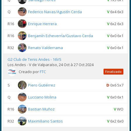
Q
Federico Navas/Agustín Cerda
V
6x4 6x3
R16
Enrique Herrera
V
6x2 6x3
R16
Benjamín Echeverría/Gustavo Cerda
V
6x0 6x1
R32
Renato Valderrama
V
6x0 6x1
G2 Club de Tenis Andes - 16VS
Los Andes - V de Valparaíso, 24 Oct à 27 Oct 2024
Creado por
FTC
Finalizado
S
Piero Gutiérrez
D
0x6 5x7
Q
Lucciano Molina
V
6x0 6x1
R16
Bastian Muñoz
V
WO
R32
Maximiliano Santos
V
6x2 6x0