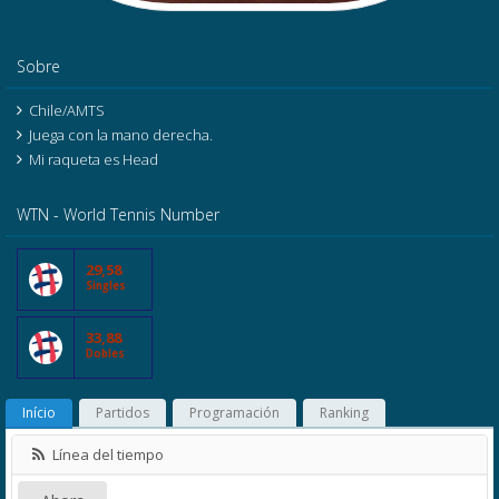
Sobre
Chile/AMTS
Juega con la mano derecha.
Mi raqueta es Head
WTN - World Tennis Number
29,58
Singles
33,88
Dobles
Início
Partidos
Programación
Ranking
Línea del tiempo