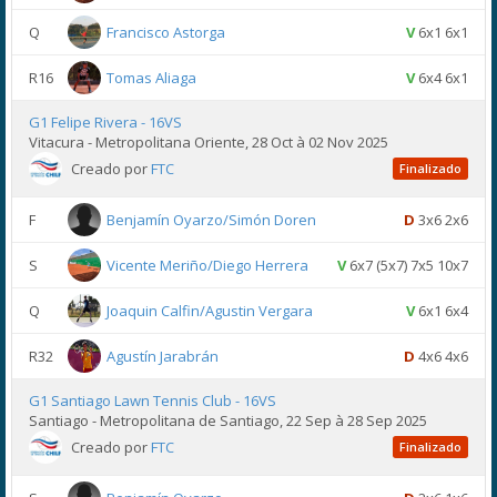
Q
Francisco Astorga
V
6x1 6x1
R16
Tomas Aliaga
V
6x4 6x1
G1 Felipe Rivera - 16VS
Vitacura - Metropolitana Oriente, 28 Oct à 02 Nov 2025
Creado por
FTC
Finalizado
F
Benjamín Oyarzo/Simón Doren
D
3x6 2x6
S
Vicente Meriño/Diego Herrera
V
6x7 (5x7) 7x5 10x7
Q
Joaquin Calfin/Agustin Vergara
V
6x1 6x4
R32
Agustín Jarabrán
D
4x6 4x6
G1 Santiago Lawn Tennis Club - 16VS
Santiago - Metropolitana de Santiago, 22 Sep à 28 Sep 2025
Creado por
FTC
Finalizado