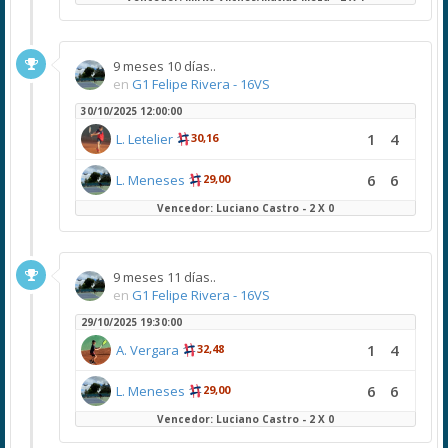
9 meses 10 días..
en
G1 Felipe Rivera - 16VS
30/10/2025 12:00:00
1
4
L. Letelier
30,16
6
6
L. Meneses
29,00
Vencedor: Luciano Castro - 2 X 0
9 meses 11 días..
en
G1 Felipe Rivera - 16VS
29/10/2025 19:30:00
1
4
A. Vergara
32,48
6
6
L. Meneses
29,00
Vencedor: Luciano Castro - 2 X 0