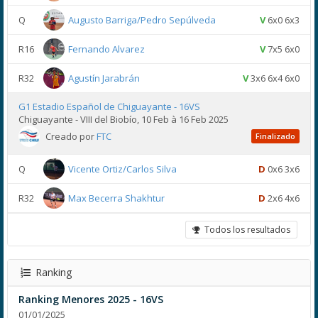
Q
Augusto Barriga/Pedro Sepúlveda
V
6x0 6x3
R16
Fernando Alvarez
V
7x5 6x0
R32
Agustín Jarabrán
V
3x6 6x4 6x0
G1 Estadio Español de Chiguayante - 16VS
Chiguayante - VIII del Biobío, 10 Feb à 16 Feb 2025
Creado por
FTC
Finalizado
Q
Vicente Ortiz/Carlos Silva
D
0x6 3x6
R32
Max Becerra Shakhtur
D
2x6 4x6
Todos los resultados
Ranking
Ranking Menores 2025 - 16VS
01/01/2025