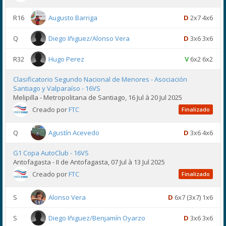
R16
Augusto Barriga
D
2x7 4x6
Q
Diego Iñiguez/Alonso Vera
D
3x6 3x6
R32
Hugo Perez
V
6x2 6x2
Clasificatorio Segundo Nacional de Menores - Asociación
Santiago y Valparaíso - 16VS
Melipilla - Metropolitana de Santiago, 16 Jul à 20 Jul 2025
Creado por
FTC
Finalizado
Q
Agustín Acevedo
D
3x6 4x6
G1 Copa AutoClub - 16VS
Antofagasta - II de Antofagasta, 07 Jul à 13 Jul 2025
Creado por
FTC
Finalizado
S
Alonso Vera
D
6x7 (3x7) 1x6
S
Diego Iñiguez/Benjamín Oyarzo
D
3x6 3x6