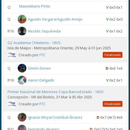
Maximiliano Pinto
Q
V
6x0 6x1
Q
Agustin Vergara/Agustín Armijo
V
6x2 6x0
R16
Nicolás Sepulveda
V
6x1 6x2
G2 Academia Chiletenis - 16VS
Isla de Maipo - Metropolitana Oriente, 29 May à 01 Jun 2025
Creado por
FTC
Finalizado
Q
Simón Doren
D
4x6 1x6
R16
Aaron Delgado
V
6x2 6x1
Primer Nacional de Menores Copa BancoEstado - 16VS
Concepción - VIII del Biobío, 31 Mar à 05 Abr 2025
Creado por
FTC
Finalizado
Q
Ignacio Moya/Cristóbal Álvarez
D
6x7 (4x7) 4x6
R32
Fernando Alvarez
D
7x6 (7x5) 3x6 1x6