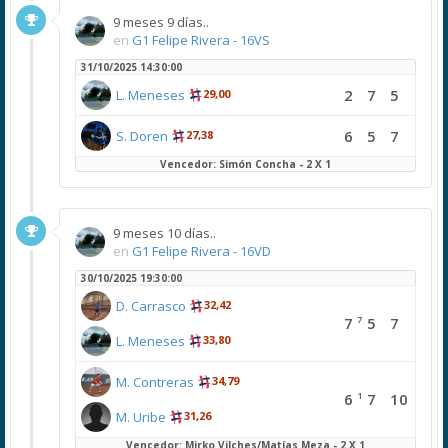
9 meses 9 días..
en
G1 Felipe Rivera - 16VS
31/10/2025 14:30:00
2
7
5
L. Meneses
29,00
6
5
7
S. Doren
27,38
Vencedor: Simón Concha - 2 X 1
9 meses 10 días..
en
G1 Felipe Rivera - 16VD
30/10/2025 19:30:00
D. Carrasco
32,42
7
7
5
7
L. Meneses
33,80
M. Contreras
34,79
1
6
7
10
M. Uribe
31,26
Vencedor: Mirko Vilches/Matías Meza - 2 X 1