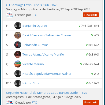
G1 Santiago Lawn Tennis Club - 16VS
Santiago - Metropolitana de Santiago, 22 Sep à 28 Sep 2025
Creado por
FTC
Finalizado
F
Benjamín Oyarzo
V
7x6 (7x5) 6x4
F
David Carrasco/Sebastián Cuevas
V
WO
S
Sebastián Cuevas
V
6x3 6x2
S
Tomas Aliaga/Vicente Meriño
V
6x3 6x3
Q
Vicente Meriño
V
2x6 6x2 6x4
Q
Nicolás Sepulveda/Vicente Walker
V
WO
R16
Héctor Cruz
V
6x0 6x2
Segundo Nacional de Menores Copa BancoEstado - 16VS
Antofagasta - II de Antofagasta, 04 Ago à 10 Ago 2025
Creado por
FTC
Finalizado