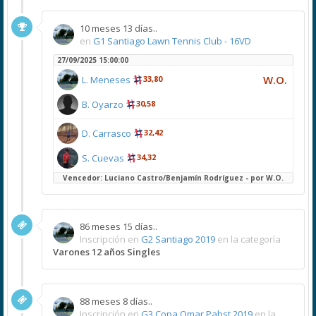
10 meses 13 días..
en
G1 Santiago Lawn Tennis Club - 16VD
27/09/2025 15:00:00
W.O.
L. Meneses
33,80
B. Oyarzo
30,58
D. Carrasco
32,42
S. Cuevas
34,32
Vencedor: Luciano Castro/Benjamín Rodríguez - por W.O.
86 meses 15 días..
Inscripción en
G2 Santiago 2019
en la categoría
Varones 12 años Singles
88 meses 8 días..
Inscripción en
G3 Copa Omar Pabst 2019
en la