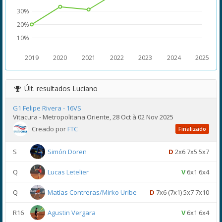
30%
20%
10%
2019
2020
2021
2022
2023
2024
2025
Últ. resultados
Luciano
G1 Felipe Rivera - 16VS
Vitacura - Metropolitana Oriente, 28 Oct à 02 Nov 2025
Creado por
FTC
Finalizado
S
Simón Doren
D
2x6 7x5 5x7
Q
Lucas Letelier
V
6x1 6x4
Q
Matías Contreras/Mirko Uribe
D
7x6 (7x1) 5x7 7x10
R16
Agustin Vergara
V
6x1 6x4