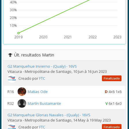
40%
30%
20%
10%
2019
2020
2021
2022
2023
Últ. resultados
Martin
G2 Manquehue Invierno - (Qualy) - 16VS
Vitacura - Metropolitana de Santiago, 10 Jun à 16 Jun 2023
Creado por
FTC
Finalizado
R16
Matias Ode
D
4x6 1x6
R32
Martín Bustamante
V
6x1 6x0
G2 Manquehue Glorias Navales - (Qualy) - 16VS
Vitacura - Metropolitana de Santiago, 14 May à 19 May 2023
Creado por
FTC
Finalizado