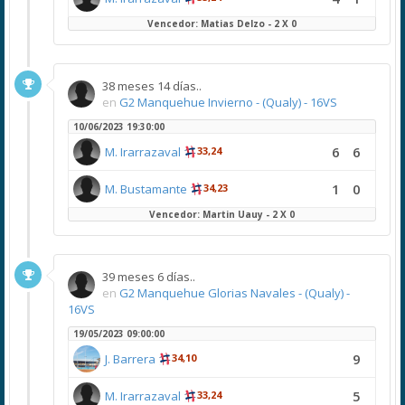
Vencedor: Matias Delzo - 2 X 0
38 meses 14 días..
en
G2 Manquehue Invierno - (Qualy) - 16VS
10/06/2023 19:30:00
6
6
M. Irarrazaval
33,24
1
0
M. Bustamante
34,23
Vencedor: Martin Uauy - 2 X 0
39 meses 6 días..
en
G2 Manquehue Glorias Navales - (Qualy) -
16VS
19/05/2023 09:00:00
9
J. Barrera
34,10
5
M. Irarrazaval
33,24