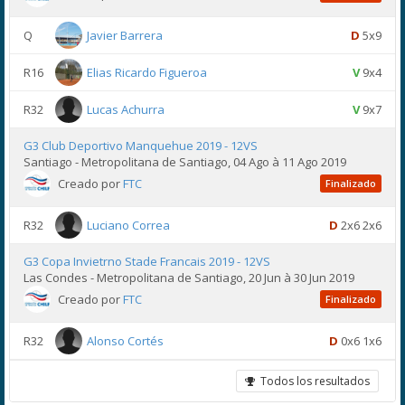
Q
Javier Barrera
D
5x9
R16
Elias Ricardo Figueroa
V
9x4
R32
Lucas Achurra
V
9x7
G3 Club Deportivo Manquehue 2019 - 12VS
Santiago - Metropolitana de Santiago, 04 Ago à 11 Ago 2019
Creado por
FTC
Finalizado
R32
Luciano Correa
D
2x6 2x6
G3 Copa Invietrno Stade Francais 2019 - 12VS
Las Condes - Metropolitana de Santiago, 20 Jun à 30 Jun 2019
Creado por
FTC
Finalizado
R32
Alonso Cortés
D
0x6 1x6
Todos los resultados