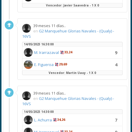
Vencedor: Javier Saavedra - 1 X 0
39 meses 11 días..
en
G2 Manquehue Glorias Navales - (Qualy) -
16VS
14/05/2023 16:30:00
9
M. Irarrazaval
33,24
4
E. Figueroa
29,69
Vencedor: Martin Uauy - 1 X 0
39 meses 11 días..
en
G2 Manquehue Glorias Navales - (Qualy) -
16VS
14/05/2023 14:30:00
7
L. Achurra
34,26
33,24