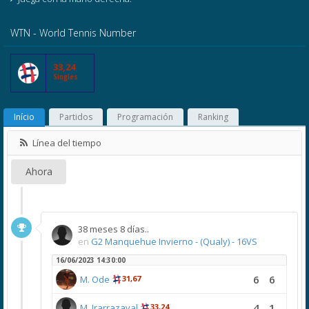
WTN - World Tennis Number
33,24
Singles
Início
Partidos
Programación
Ranking
Línea del tiempo
Ahora
38 meses 8 días..
en
G2 Manquehue Invierno - (Qualy) - 16VS
16/06/2023 14:30:00
6
6
M. Ode
31,67
4
1
M. Irarrazaval
33,24