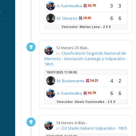
3
3
A. Fuentealba
30,79
r
6
6
M. Olivares
29,93
Vencedor: Matías Lana - 2 X 0
12 meses 23 días..
en
Clasificatorio Segundo Nacional de
Menores - Asociación Santiago y Valparaíso -
18VS
18/07/2025 11:00:00
4
2
M. Bustamante
34,23
6
6
A. Fuentealba
30,79
Vencedor: Alexis Fuentealba - 2 X 0
14 meses 4 días..
en
G3 Stadio Italiano Valparaíso - 18VS