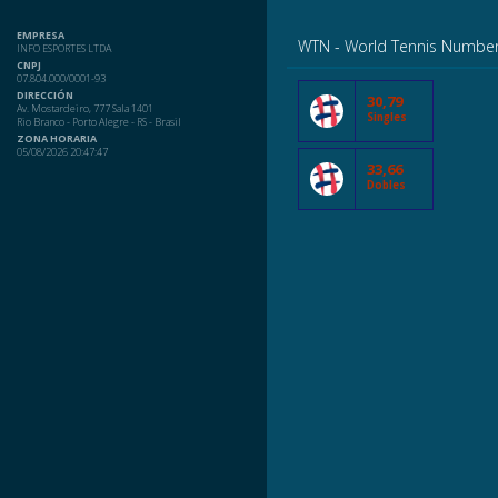
EMPRESA
WTN - World Tennis Numbe
INFO ESPORTES LTDA
CNPJ
07.804.000/0001-93
DIRECCIÓN
30,79
Av. Mostardeiro, 777 Sala 1401
Singles
Rio Branco - Porto Alegre - RS - Brasil
ZONA HORARIA
05/08/2026 20:47:47
33,66
Dobles