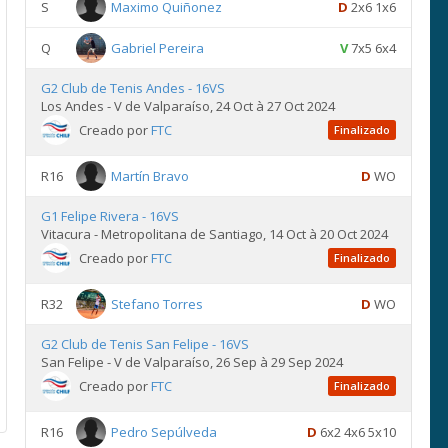
S
Maximo Quiñonez
D
2x6 1x6
Q
Gabriel Pereira
V
7x5 6x4
G2 Club de Tenis Andes - 16VS
Los Andes - V de Valparaíso, 24 Oct à 27 Oct 2024
Creado por
FTC
Finalizado
R16
Martín Bravo
D
WO
G1 Felipe Rivera - 16VS
Vitacura - Metropolitana de Santiago, 14 Oct à 20 Oct 2024
Creado por
FTC
Finalizado
R32
Stefano Torres
D
WO
G2 Club de Tenis San Felipe - 16VS
San Felipe - V de Valparaíso, 26 Sep à 29 Sep 2024
Creado por
FTC
Finalizado
R16
Pedro Sepúlveda
D
6x2 4x6 5x10