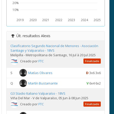
20%
10%
2019
2020
2021
2022
2023
2024
2025
Últ. resultados
Alexis
Clasificatorio Segundo Nacional de Menores - Asociación
Santiago y Valparaíso - 18VS
Melipilla - Metropolitana de Santiago, 16 Jul à 20 Jul 2025
Creado por
FTC
Finalizado
S
Matías Olivares
D
3x6 3x6
Q
Martín Bustamante
V
6x4 6x2
G3 Stadio Italiano Valparaíso - 18VS
Viña Del Mar - V de Valparaíso, 05 Jun à 08 Jun 2025
Creado por
FTC
Finalizado