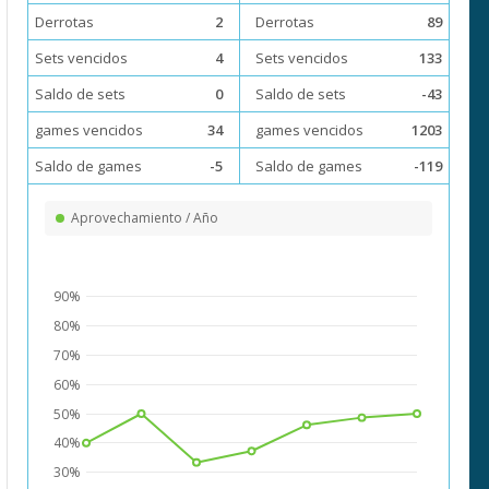
Derrotas
2
Derrotas
89
Sets vencidos
4
Sets vencidos
133
Saldo de sets
0
Saldo de sets
-43
games vencidos
34
games vencidos
1203
Saldo de games
-5
Saldo de games
-119
Aprovechamiento / Año
90%
80%
70%
60%
50%
40%
30%