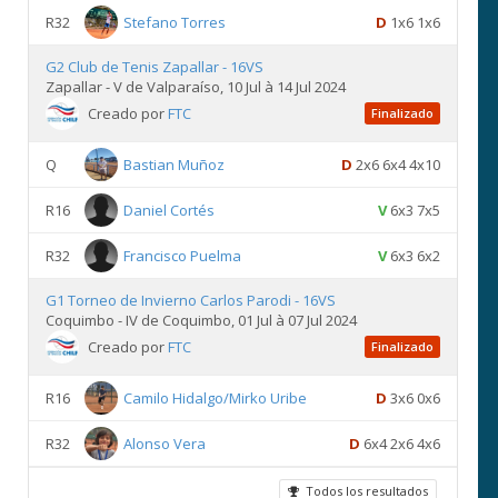
R32
Stefano Torres
D
1x6 1x6
G2 Club de Tenis Zapallar - 16VS
Zapallar - V de Valparaíso, 10 Jul à 14 Jul 2024
Creado por
FTC
Finalizado
Q
Bastian Muñoz
D
2x6 6x4 4x10
R16
Daniel Cortés
V
6x3 7x5
R32
Francisco Puelma
V
6x3 6x2
G1 Torneo de Invierno Carlos Parodi - 16VS
Coquimbo - IV de Coquimbo, 01 Jul à 07 Jul 2024
Creado por
FTC
Finalizado
R16
Camilo Hidalgo/Mirko Uribe
D
3x6 0x6
R32
Alonso Vera
D
6x4 2x6 4x6
Todos los resultados