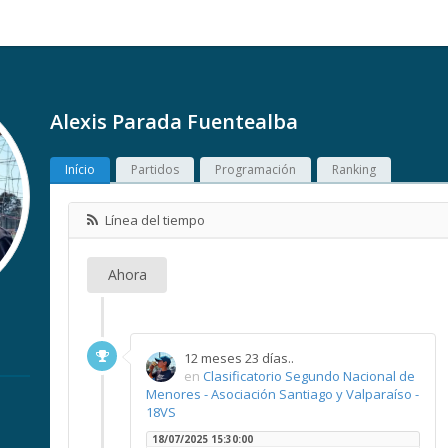
Alexis Parada Fuentealba
Início
Partidos
Programación
Ranking
Línea del tiempo
Ahora
12 meses 23 días..
en
Clasificatorio Segundo Nacional de
Menores - Asociación Santiago y Valparaíso -
18VS
18/07/2025 15:30:00