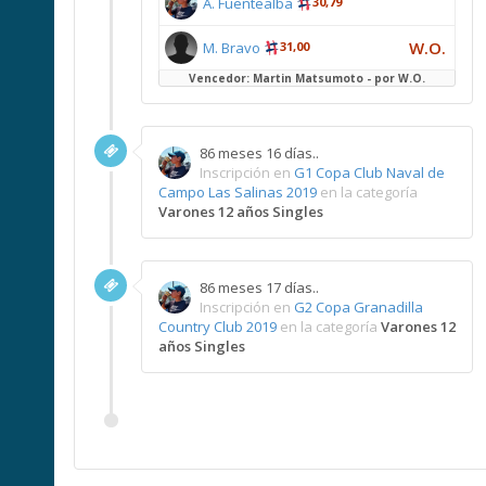
A. Fuentealba
30,79
W.O.
M. Bravo
31,00
Vencedor: Martin Matsumoto - por W.O.
86 meses 16 días..
Inscripción en
G1 Copa Club Naval de
Campo Las Salinas 2019
en la categoría
Varones 12 años Singles
86 meses 17 días..
Inscripción en
G2 Copa Granadilla
Country Club 2019
en la categoría
Varones 12
años Singles