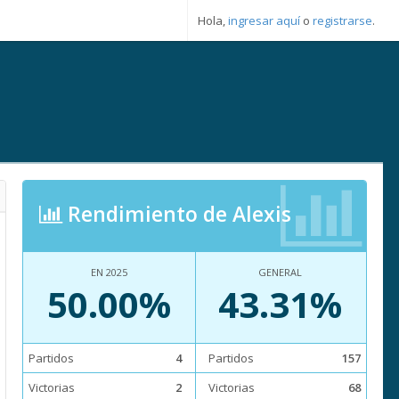
Hola,
ingresar aquí
o
registrarse
.
Rendimiento de Alexis
EN 2025
GENERAL
50.00%
43.31%
Partidos
4
Partidos
157
Victorias
2
Victorias
68