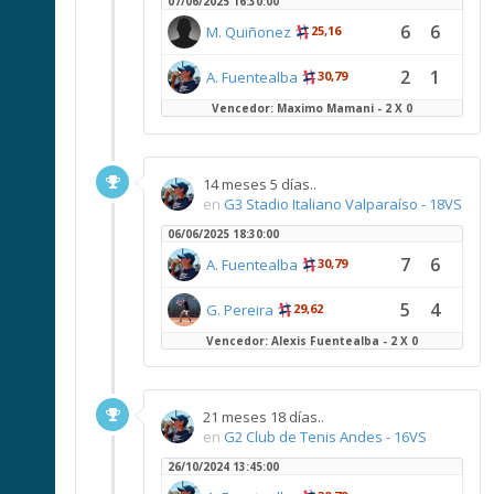
07/06/2025 16:30:00
6
6
M. Quiñonez
25,16
2
1
A. Fuentealba
30,79
Vencedor: Maximo Mamani - 2 X 0
14 meses 5 días..
en
G3 Stadio Italiano Valparaíso - 18VS
06/06/2025 18:30:00
7
6
A. Fuentealba
30,79
5
4
G. Pereira
29,62
Vencedor: Alexis Fuentealba - 2 X 0
21 meses 18 días..
en
G2 Club de Tenis Andes - 16VS
26/10/2024 13:45:00