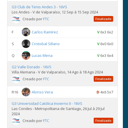
G3 Club de Tenis Andes 3 - 16VS
Los Andes - V de Valparaíso, 12 Sep à 15 Sep 2024
Creado por
FTC
Finalizado
F
Carlos Ramírez
V
6x3 6x2
S
Cristobal Sillano
V
6x0 6x0
Q
Lucas Mena
V
6x3 6x4
G2 Valle Dorado - 16VS
Villa Alemana - V de Valparaíso, 14 Ago à 18 Ago 2024
Creado por
FTC
Finalizado
R16
Alonso Vera
D
4x6 5x7
G3 Universidad Católica Invierno II - 16VS
Las Condes - Metropolitana de Santiago, 26 Jul à 29 Jul
2024
Creado por
FTC
Finalizado