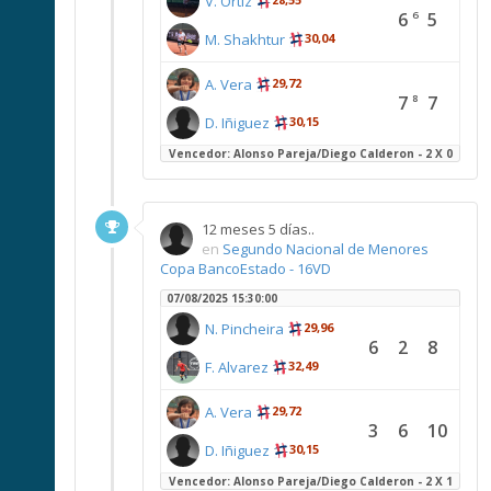
V. Ortiz
6
5
6
M. Shakhtur
30,04
A. Vera
29,72
7
7
8
D. Iñiguez
30,15
Vencedor: Alonso Pareja/Diego Calderon - 2 X 0
12 meses 5 días..
en
Segundo Nacional de Menores
Copa BancoEstado - 16VD
07/08/2025 15:30:00
N. Pincheira
29,96
6
2
8
F. Alvarez
32,49
A. Vera
29,72
3
6
10
D. Iñiguez
30,15
Vencedor: Alonso Pareja/Diego Calderon - 2 X 1