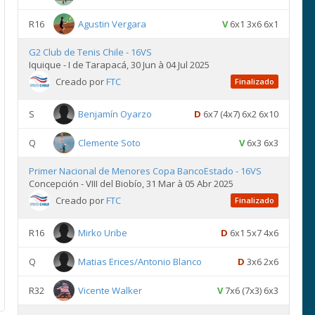
R16
Agustin Vergara
V
6x1 3x6 6x1
G2 Club de Tenis Chile - 16VS
Iquique - I de Tarapacá, 30 Jun à 04 Jul 2025
Creado por
FTC
Finalizado
S
Benjamín Oyarzo
D
6x7 (4x7) 6x2 6x10
Q
Clemente Soto
V
6x3 6x3
Primer Nacional de Menores Copa BancoEstado - 16VS
Concepción - VIII del Biobío, 31 Mar à 05 Abr 2025
Creado por
FTC
Finalizado
R16
Mirko Uribe
D
6x1 5x7 4x6
Q
Matias Erices/Antonio Blanco
D
3x6 2x6
R32
Vicente Walker
V
7x6 (7x3) 6x3