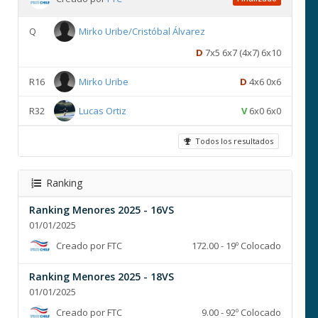
Q
Mirko Uribe/Cristóbal Álvarez
D
7x5 6x7 (4x7) 6x10
R16
Mirko Uribe
D
4x6 0x6
R32
Lucas Ortiz
V
6x0 6x0
Todos los resultados
Ranking
Ranking Menores 2025 - 16VS
01/01/2025
Creado por FTC
172.00 - 19º Colocado
Ranking Menores 2025 - 18VS
01/01/2025
Creado por FTC
9.00 - 92º Colocado