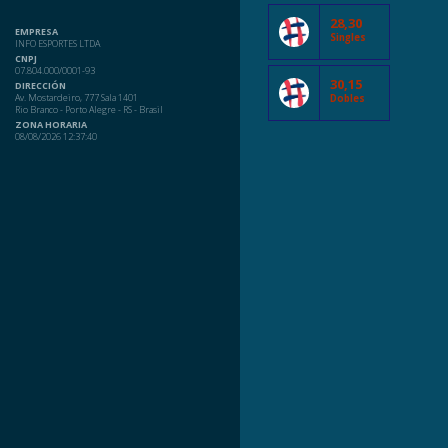
28,30
EMPRESA
Singles
INFO ESPORTES LTDA
CNPJ
07.804.000/0001-93
30,15
DIRECCIÓN
Av. Mostardeiro, 777 Sala 1401
Dobles
Rio Branco - Porto Alegre - RS - Brasil
ZONA HORARIA
08/08/2026 12:37:40