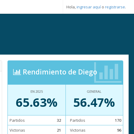
Hola,
ingresar aquí
o
registrarse
.
Rendimiento de Diego
EN 2025
GENERAL
65.63%
56.47%
Partidos
32
Partidos
170
Victorias
21
Victorias
96