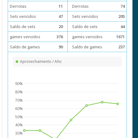
Derrotas
11
Derrotas
74
Sets vencidos
47
Sets vencidos
205
Saldo de sets
20
Saldo de sets
44
games vencidos
376
games vencidos
1671
Saldo de games
90
Saldo de games
237
Aprovechamiento / Año
90%
80%
70%
60%
50%
40%
30%