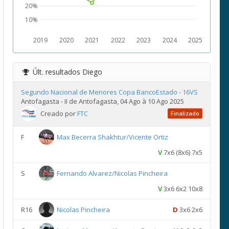
20%
10%
2019
2020
2021
2022
2023
2024
2025
Últ. resultados
Diego
Segundo Nacional de Menores Copa BancoEstado - 16VS
Antofagasta - II de Antofagasta, 04 Ago à 10 Ago 2025
Creado por
FTC
Finalizado
F
Max Becerra Shakhtur/Vicente Ortiz
V
7x6 (8x6) 7x5
S
Fernando Alvarez/Nicolas Pincheira
V
3x6 6x2 10x8
R16
Nicolas Pincheira
D
3x6 2x6