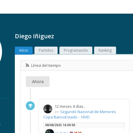
Diego Iñiguez
Início
Partidos
Programación
Ranking
Línea del tiempo
Ahora
12 meses 4 días..
en
Segundo Nacional de Menores
Copa BancoEstado - 16VD
r
08/08/2025 16:00:00
28,55