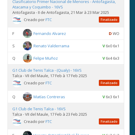
Clasificatorio Primer Nacional de Menores - Antofagasta,
Atacama y Coquimbo - 16VS
Antofagasta - II de Antofagasta, 21 Mar à 23 Mar 2025
Creado por
FTC
Finalizado
F
Fernando Alvarez
D
WO
S
Renato Valderrama
V
6x0 6x1
Q
Felipe Muñoz
V
6x4 6x3
G1 Club de Tenis Talca - (Qualy) - 16VS
Talca - VII del Maule, 17 Feb à 17 Feb 2025
Creado por
FTC
Finalizado
Q
Matías Contreras
V
6x3 6x1
G1 Club de Tenis Talca - 16VS
Talca - VII del Maule, 17 Feb à 23 Feb 2025
Creado por
FTC
Finalizado