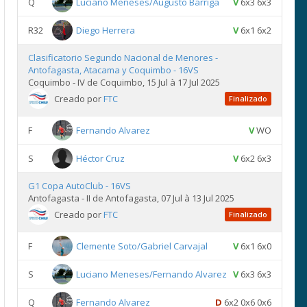
Q
Luciano Meneses/Augusto Barriga
V
6x3 6x3
R32
Diego Herrera
V
6x1 6x2
Clasificatorio Segundo Nacional de Menores -
Antofagasta, Atacama y Coquimbo - 16VS
Coquimbo - IV de Coquimbo, 15 Jul à 17 Jul 2025
Creado por
FTC
Finalizado
F
Fernando Alvarez
V
WO
S
Héctor Cruz
V
6x2 6x3
G1 Copa AutoClub - 16VS
Antofagasta - II de Antofagasta, 07 Jul à 13 Jul 2025
Creado por
FTC
Finalizado
F
Clemente Soto/Gabriel Carvajal
V
6x1 6x0
S
Luciano Meneses/Fernando Alvarez
V
6x3 6x3
Q
Fernando Alvarez
D
6x2 0x6 0x6