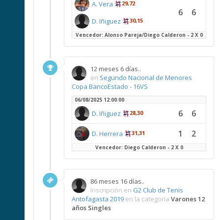
A. Vera
29,72
6
6
D. Iñiguez
30,15
Vencedor: Alonso Pareja/Diego Calderon - 2 X 0
12 meses 6 días..
en
Segundo Nacional de Menores
Copa BancoEstado - 16VS
06/08/2025 12:00:00
6
6
D. Iñiguez
28,30
1
2
D. Herrera
31,31
Vencedor: Diego Calderon - 2 X 0
86 meses 16 días..
Inscripción en
G2 Club de Tenis
Antofagasta 2019
en la categoría
Varones 12
años Singles