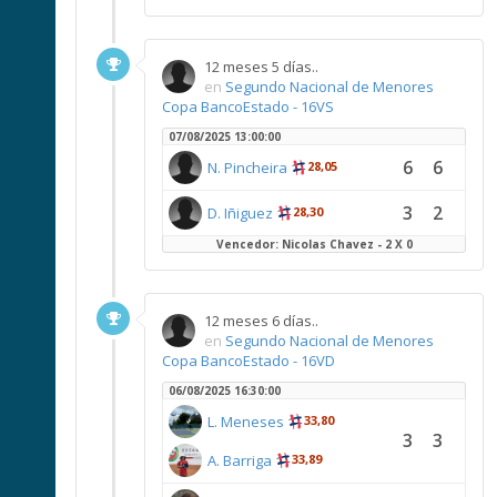
12 meses 5 días..
en
Segundo Nacional de Menores
Copa BancoEstado - 16VS
07/08/2025 13:00:00
6
6
N. Pincheira
28,05
3
2
D. Iñiguez
28,30
Vencedor: Nicolas Chavez - 2 X 0
12 meses 6 días..
en
Segundo Nacional de Menores
Copa BancoEstado - 16VD
06/08/2025 16:30:00
L. Meneses
33,80
3
3
A. Barriga
33,89