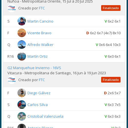
Ñuñoa - Metropolitana Oriente, 15 Jul à 20 Jul 2025
Creado por
FTC
Finalizado
S
Martin Cancino
V
6x2 6x1
F
Vicente Bravo
D
6x2 6x7 (4x7) 8x10
Q
Alfredo Walker
V
0x6 6x4 10x3
R16
Martín Ortiz
V
6x0 6x1
G2 Manquehue Invierno - 16VS
Vitacura - Metropolitana de Santiago, 16 Jun à 19 Jun 2023
Creado por
FTC
Finalizado
F
Diego Gálvez
D
2x6 5x7
S
Carlos Silva
V
6x3 7x5
Q
Cristobal Valenzuela
V
6x3 6x3