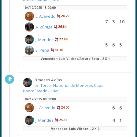
04/12/2025 15:00:00
L. Acevedo
28,79
7
3
10
A. Zúñiga
26,84
J. Mendez
27,89
5
6
5
E. Peña
31,46
Vencedor: Luis Vilches/Arturo Soto - 2 X 1
8 meses 4 días..
en
Tercer Nacional de Menores Copa
BancoEstado - 18VS
04/12/2025 09:00:00
6
6
L. Acevedo
24,00
4
1
J. Mendez
25,58
Vencedor: Luis Vilches - 2 X 0