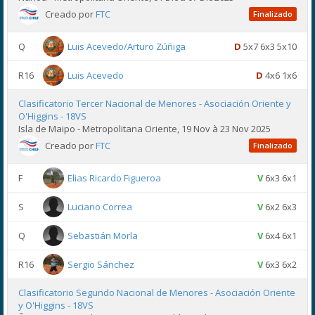
Creado por
FTC
Finalizado
Q
Luis Acevedo/Arturo Zúñiga
D
5x7 6x3 5x10
R16
Luis Acevedo
D
4x6 1x6
Clasificatorio Tercer Nacional de Menores - Asociación Oriente y
O'Higgins - 18VS
Isla de Maipo - Metropolitana Oriente, 19 Nov à 23 Nov 2025
Creado por
FTC
Finalizado
F
Elias Ricardo Figueroa
V
6x3 6x1
S
Luciano Correa
V
6x2 6x3
Q
Sebastián Morla
V
6x4 6x1
R16
Sergio Sánchez
V
6x3 6x2
Clasificatorio Segundo Nacional de Menores - Asociación Oriente
y O'Higgins - 18VS