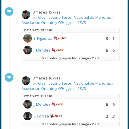
8 meses 15 días..
en
Clasificatorio Tercer Nacional de Menores -
Asociación Oriente y O'Higgins - 18VS
23/11/2025 09:00:00
3
1
E. Figueroa
29,69
6
6
J. Mendez
25,58
Vencedor: Joaquin Madariaga - 2 X 0
8 meses 16 días..
en
Clasificatorio Tercer Nacional de Menores -
Asociación Oriente y O'Higgins - 18VS
22/11/2025 13:30:00
6
6
J. Mendez
25,58
2
3
L. Correa
26,81
Vencedor: Joaquin Madariaga - 2 X 0