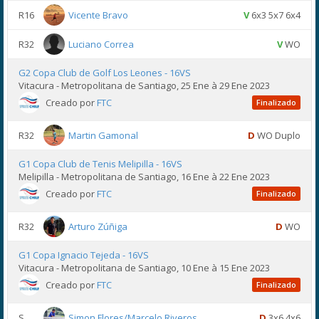
R16
Vicente Bravo
V
6x3 5x7 6x4
R32
Luciano Correa
V
WO
G2 Copa Club de Golf Los Leones - 16VS
Vitacura - Metropolitana de Santiago, 25 Ene à 29 Ene 2023
Creado por
FTC
Finalizado
R32
Martin Gamonal
D
WO Duplo
G1 Copa Club de Tenis Melipilla - 16VS
Melipilla - Metropolitana de Santiago, 16 Ene à 22 Ene 2023
Creado por
FTC
Finalizado
R32
Arturo Zúñiga
D
WO
G1 Copa Ignacio Tejeda - 16VS
Vitacura - Metropolitana de Santiago, 10 Ene à 15 Ene 2023
Creado por
FTC
Finalizado
S
Simon Flores/Marcelo Riveros
D
3x6 4x6