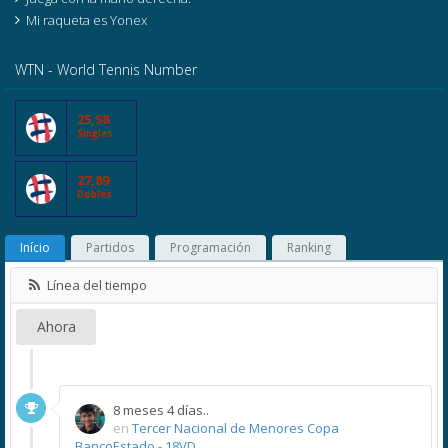
Mi raqueta es Yonex
WTN - World Tennis Number
25,58
Singles
27,89
Dobles
Início
Partidos
Programación
Ranking
Línea del tiempo
Ahora
8 meses 4 días..
en
Tercer Nacional de Menores Copa
BancoEstado - 18VD