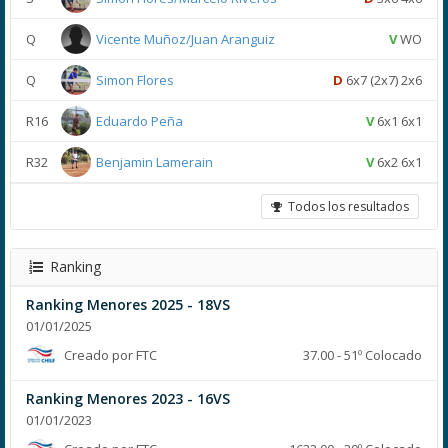
Q
Vicente Muñoz/Juan Aranguiz
V
WO
Q
Simon Flores
D
6x7 (2x7) 2x6
R16
Eduardo Peña
V
6x1 6x1
R32
Benjamin Lamerain
V
6x2 6x1
Todos los resultados
Ranking
Ranking Menores 2025 - 18VS
01/01/2025
Creado por FTC
37.00 - 51º Colocado
Ranking Menores 2023 - 16VS
01/01/2023