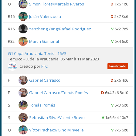
Q
Simon Flores/Marcelo Riveros
D
1x6 1x6
R16
Julián Valenzuela
D
5x7 3x6
R16
Yanzheng Yang/Rafael Rodríguez
V
6x2 7x5
R32
Martin Gamonal
V
6x4 6x0
G1 Copa Araucanía Tenis - 16VS
Temuco - IX de la Araucanía, 06 Mar à 11 Mar 2023
Creado por
FTC
Finalizado
F
Gabriel Carrasco
D
2x6 4x6
F
Gabriel Carrasco/Tomás Pomés
D
6x4 3x6 8x10
S
Tomás Pomés
V
6x3 6x0
S
Sebastian Silva/Vicente Bravo
V
1x6 6x4 10x7
Q
Víctor Pacheco/Gino Minvielle
V
7x5 6x0