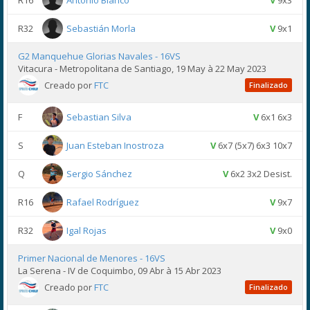
R16
Antonio Blanco
V
9x3
R32
Sebastián Morla
V
9x1
G2 Manquehue Glorias Navales - 16VS
Vitacura - Metropolitana de Santiago, 19 May à 22 May 2023
Creado por
FTC
Finalizado
F
Sebastian Silva
V
6x1 6x3
S
Juan Esteban Inostroza
V
6x7 (5x7) 6x3 10x7
Q
Sergio Sánchez
V
6x2 3x2 Desist.
R16
Rafael Rodríguez
V
9x7
R32
Igal Rojas
V
9x0
Primer Nacional de Menores - 16VS
La Serena - IV de Coquimbo, 09 Abr à 15 Abr 2023
Creado por
FTC
Finalizado