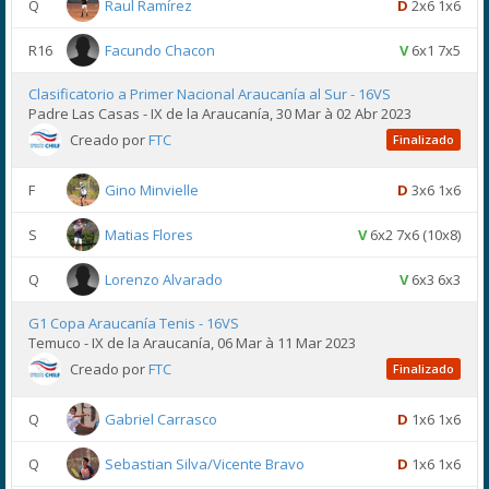
Q
Raul Ramírez
D
2x6 1x6
R16
Facundo Chacon
V
6x1 7x5
Clasificatorio a Primer Nacional Araucanía al Sur - 16VS
Padre Las Casas - IX de la Araucanía, 30 Mar à 02 Abr 2023
Creado por
FTC
Finalizado
F
Gino Minvielle
D
3x6 1x6
S
Matias Flores
V
6x2 7x6 (10x8)
Q
Lorenzo Alvarado
V
6x3 6x3
G1 Copa Araucanía Tenis - 16VS
Temuco - IX de la Araucanía, 06 Mar à 11 Mar 2023
Creado por
FTC
Finalizado
Q
Gabriel Carrasco
D
1x6 1x6
Q
Sebastian Silva/Vicente Bravo
D
1x6 1x6