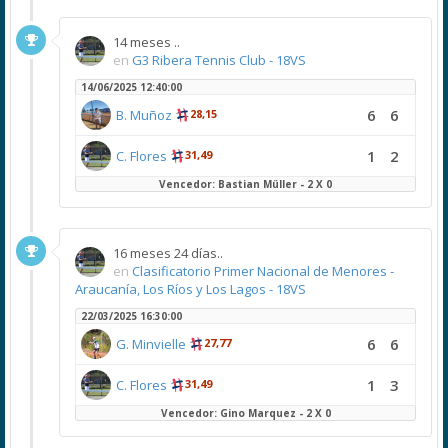
14 meses ..
en
G3 Ribera Tennis Club - 18VS
14/06/2025 12:40:00
6
6
B. Muñoz
28,15
1
2
C. Flores
31,49
Vencedor: Bastian Müller - 2 X 0
16 meses 24 días..
en
Clasificatorio Primer Nacional de Menores -
Araucanía, Los Ríos y Los Lagos - 18VS
22/03/2025 16:30:00
6
6
G. Minvielle
27,77
1
3
C. Flores
31,49
Vencedor: Gino Marquez - 2 X 0