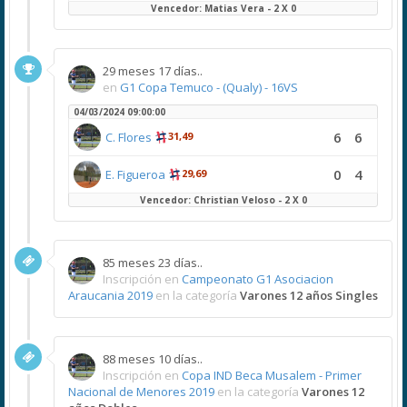
Vencedor: Matias Vera - 2 X 0
29 meses 17 días..
en
G1 Copa Temuco - (Qualy) - 16VS
04/03/2024 09:00:00
6
6
C. Flores
31,49
0
4
E. Figueroa
29,69
Vencedor: Christian Veloso - 2 X 0
85 meses 23 días..
Inscripción en
Campeonato G1 Asociacion
Araucania 2019
en la categoría
Varones 12 años Singles
88 meses 10 días..
Inscripción en
Copa IND Beca Musalem - Primer
Nacional de Menores 2019
en la categoría
Varones 12