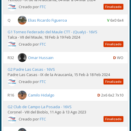
Creado por
FTC
Finalizado
Q
Elias Ricardo Figueroa
V
6x0 6x4
G1 Torneo Federado del Maule CTT - (Qualy) - 16VS
Talca - VII del Maule, 18 Feb à 19 Feb 2024
Creado por
FTC
Finalizado
R32
Omar Hussain
D
WO
G2 Padre Las Casas - 16VS
Padre Las Casas - IX de la Araucanía, 15 Feb à 18 Feb 2024
Creado por
FTC
Finalizado
R16
Camilo Hidalgo
D
2x6 6x2 7x10
G2 Club de Campo La Posada - 16VS
Coronel - VIII del Biobío, 11 Ago à 13 Ago 2023
Creado por
FTC
Finalizado