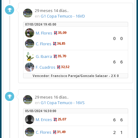
29 meses 14 días..
en
G1 Copa Temuco - 16VD
07/03/2024 19:45:00
M. Flores
35,09
0
0
C. Flores
36,85
G. Ibarra
35,70
6
6
F. Cuadros
32,52
Vencedor: Francisco Pareja/Gonzalo Salazar - 2 X 0
29 meses 16 días..
en
G1 Copa Temuco - 16VS
05/03/2024 16:30:00
6
6
M. Erices
25,07
2
1
C. Flores
31,49