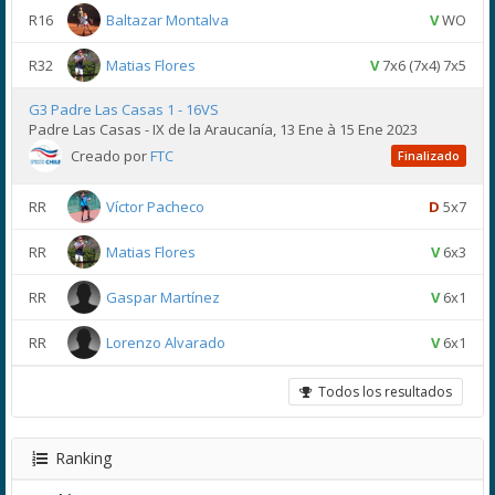
R16
Baltazar Montalva
V
WO
R32
Matias Flores
V
7x6 (7x4) 7x5
G3 Padre Las Casas 1 - 16VS
Padre Las Casas - IX de la Araucanía, 13 Ene à 15 Ene 2023
Creado por
FTC
Finalizado
RR
Víctor Pacheco
D
5x7
RR
Matias Flores
V
6x3
RR
Gaspar Martínez
V
6x1
RR
Lorenzo Alvarado
V
6x1
Todos los resultados
Ranking