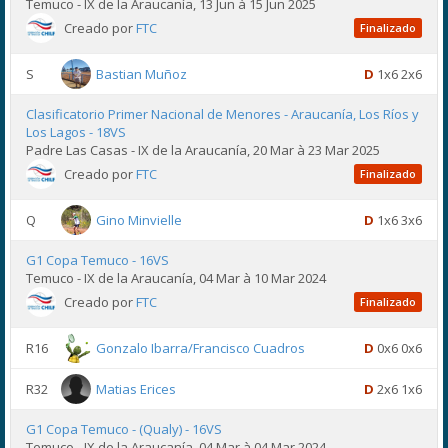
Temuco - IX de la Araucanía, 13 Jun à 15 Jun 2025
Creado por
FTC
Finalizado
S
Bastian Muñoz
D
1x6 2x6
Clasificatorio Primer Nacional de Menores - Araucanía, Los Ríos y
Los Lagos - 18VS
Padre Las Casas - IX de la Araucanía, 20 Mar à 23 Mar 2025
Creado por
FTC
Finalizado
Q
Gino Minvielle
D
1x6 3x6
G1 Copa Temuco - 16VS
Temuco - IX de la Araucanía, 04 Mar à 10 Mar 2024
Creado por
FTC
Finalizado
R16
Gonzalo Ibarra/Francisco Cuadros
D
0x6 0x6
R32
Matias Erices
D
2x6 1x6
G1 Copa Temuco - (Qualy) - 16VS
Temuco - IX de la Araucanía, 04 Mar à 04 Mar 2024