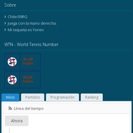
Sobre
Chile/09RG
Juega con la mano derecha.
Mi raqueta es Yonex
WTN - World Tennis Number
31,49
Singles
36,85
Dobles
Início
Partidos
Programación
Ranking
Línea del tiempo
Ahora