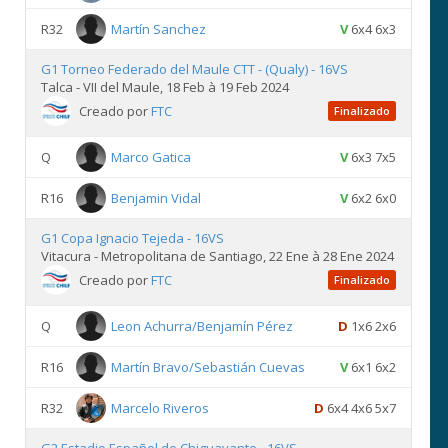
R32
Martín Sanchez
V
6x4 6x3
G1 Torneo Federado del Maule CTT - (Qualy) - 16VS
Talca - VII del Maule, 18 Feb à 19 Feb 2024
Creado por
FTC
Finalizado
Q
Marco Gatica
V
6x3 7x5
R16
Benjamin Vidal
V
6x2 6x0
G1 Copa Ignacio Tejeda - 16VS
Vitacura - Metropolitana de Santiago, 22 Ene à 28 Ene 2024
Creado por
FTC
Finalizado
Q
Leon Achurra/Benjamín Pérez
D
1x6 2x6
R16
Martín Bravo/Sebastián Cuevas
V
6x1 6x2
R32
Marcelo Riveros
D
6x4 4x6 5x7