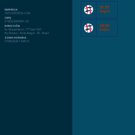
25,07
EMPRESA
Singles
INFO ESPORTES LTDA
CNPJ
07.804.000/0001-93
26,84
DIRECCIÓN
Av. Mostardeiro, 777 Sala 1401
Dobles
Rio Branco - Porto Alegre - RS - Brasil
ZONA HORARIA
07/08/2026 13:48:10