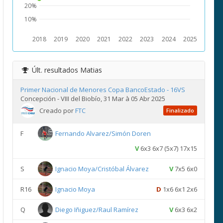
20%
10%
2018
2019
2020
2021
2022
2023
2024
2025
Últ. resultados
Matias
Primer Nacional de Menores Copa BancoEstado - 16VS
Concepción - VIII del Biobío, 31 Mar à 05 Abr 2025
Creado por
FTC
Finalizado
F
Fernando Alvarez/Simón Doren
V
6x3 6x7 (5x7) 17x15
S
Ignacio Moya/Cristóbal Álvarez
V
7x5 6x0
R16
Ignacio Moya
D
1x6 6x1 2x6
Q
Diego Iñiguez/Raul Ramírez
V
6x3 6x2