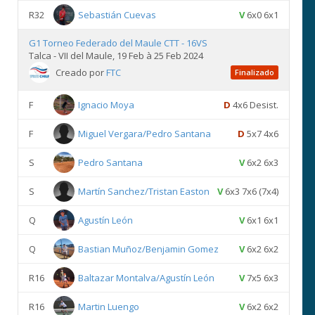
R32
Sebastián Cuevas
V
6x0 6x1
G1 Torneo Federado del Maule CTT - 16VS
Talca - VII del Maule, 19 Feb à 25 Feb 2024
Creado por
FTC
Finalizado
F
Ignacio Moya
D
4x6 Desist.
F
Miguel Vergara/Pedro Santana
D
5x7 4x6
S
Pedro Santana
V
6x2 6x3
S
Martín Sanchez/Tristan Easton
V
6x3 7x6 (7x4)
Q
Agustín León
V
6x1 6x1
Q
Bastian Muñoz/Benjamin Gomez
V
6x2 6x2
R16
Baltazar Montalva/Agustín León
V
7x5 6x3
R16
Martin Luengo
V
6x2 6x2