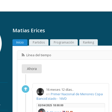
Matias Erices
Início
Partidos
Programación
Ranking
Línea del tiempo
Ahora
16 meses 12 días..
en
Primer Nacional de Menores Copa
BancoEstado - 16VD
r
02/04/2025 18:00:00
32,49