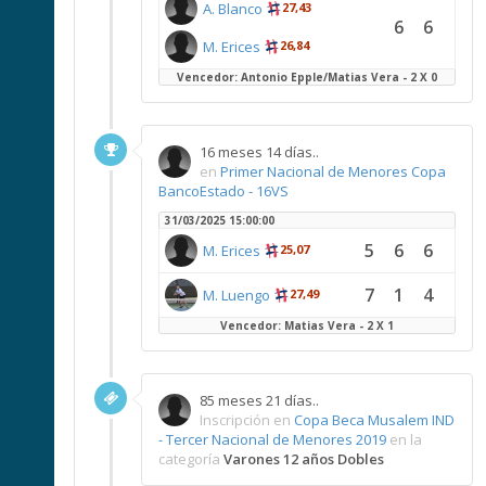
A. Blanco
27,43
6
6
M. Erices
26,84
Vencedor: Antonio Epple/Matias Vera - 2 X 0
16 meses 14 días..
en
Primer Nacional de Menores Copa
BancoEstado - 16VS
31/03/2025 15:00:00
5
6
6
M. Erices
25,07
7
1
4
M. Luengo
27,49
Vencedor: Matias Vera - 2 X 1
85 meses 21 días..
Inscripción en
Copa Beca Musalem IND
- Tercer Nacional de Menores 2019
en la
categoría
Varones 12 años Dobles