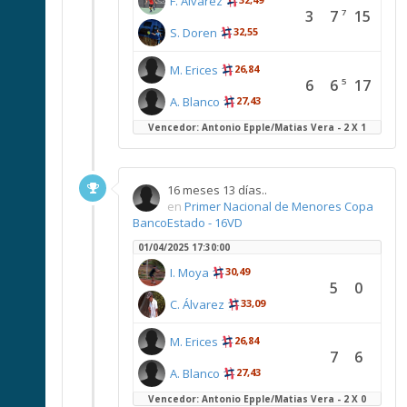
F. Alvarez
3
7
15
7
S. Doren
32,55
M. Erices
26,84
6
6
17
5
A. Blanco
27,43
Vencedor: Antonio Epple/Matias Vera - 2 X 1
16 meses 13 días..
en
Primer Nacional de Menores Copa
BancoEstado - 16VD
01/04/2025 17:30:00
I. Moya
30,49
5
0
C. Álvarez
33,09
M. Erices
26,84
7
6
A. Blanco
27,43
Vencedor: Antonio Epple/Matias Vera - 2 X 0