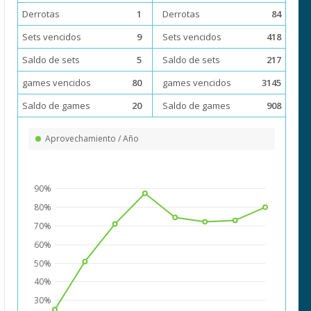
Derrotas
1
Derrotas
84
Sets vencidos
9
Sets vencidos
418
Saldo de sets
5
Saldo de sets
217
games vencidos
80
games vencidos
3145
Saldo de games
20
Saldo de games
908
Aprovechamiento / Año
90%
80%
70%
60%
50%
40%
30%