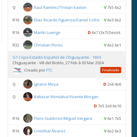
Q
Raul Ramírez/Tristan Easton
V
7x5 6x2
R16
Elias Ricardo Figueroa/Daniel Cofre
V
6x3 6x2
R16
Martin Luengo
D
6x7 (3x7) Desist.
R32
Christian Flores
V
6x2 6x1
G1 Copa Estadio Español de Chiguayante - 16VS
Chiguayante - VIII del Biobío, 27 Feb à 03 Mar 2024
Creado por
FTC
Finalizado
Q
Ignacio Moya
D
2x6 4x6
Q
Baltazar Montalva/Vicente Morgan
D
7x5 2x6 6x10
R16
Piero Gutiérrez/Miguel Vergara
V
6x1 7x5
R16
Cristóbal Álvarez
V
6x2 6x3