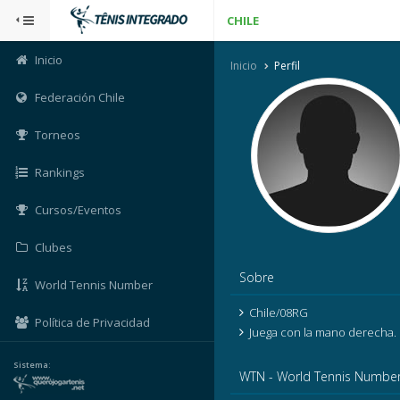
CHILE
Inicio
Inicio
Perfil
Federación Chile
Torneos
Rankings
Cursos/Eventos
Clubes
Sobre
World Tennis Number
Chile/08RG
Política de Privacidad
Juega con la mano derecha.
Sistema:
WTN - World Tennis Numbe