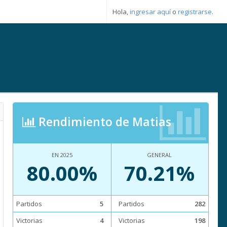
Hola,
ingresar aquí
o
registrarse
.
Rendimiento de Matias
EN 2025
GENERAL
80.00%
70.21%
Partidos
5
Partidos
282
Victorias
4
Victorias
198