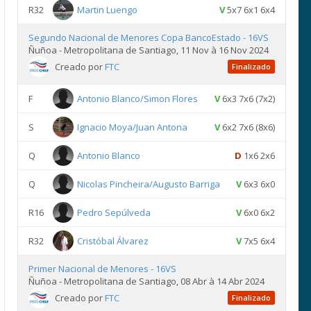
R32
Martin Luengo
V
5x7 6x1 6x4
Segundo Nacional de Menores Copa BancoEstado - 16VS
Ñuñoa - Metropolitana de Santiago, 11 Nov à 16 Nov 2024
Creado por
FTC
Finalizado
F
Antonio Blanco/Simon Flores
V
6x3 7x6 (7x2)
S
Ignacio Moya/Juan Antona
V
6x2 7x6 (8x6)
Q
Antonio Blanco
D
1x6 2x6
Q
Nicolas Pincheira/Augusto Barriga
V
6x3 6x0
R16
Pedro Sepúlveda
V
6x0 6x2
R32
Cristóbal Álvarez
V
7x5 6x4
Primer Nacional de Menores - 16VS
Ñuñoa - Metropolitana de Santiago, 08 Abr à 14 Abr 2024
Creado por
FTC
Finalizado