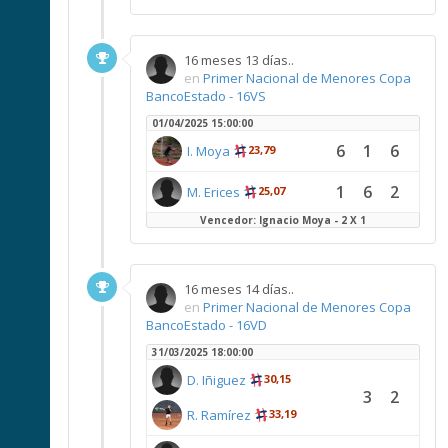
16 meses 13 días..
en
Primer Nacional de Menores Copa
BancoEstado - 16VS
01/04/2025 15:00:00
6
1
6
I. Moya
23,79
1
6
2
M. Erices
25,07
Vencedor: Ignacio Moya - 2 X 1
16 meses 14 días..
en
Primer Nacional de Menores Copa
BancoEstado - 16VD
31/03/2025 18:00:00
D. Iñiguez
30,15
3
2
R. Ramírez
33,19