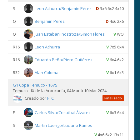
S
Leon Achurra/Benjamín Pérez
D
3x6 6x2 4x10
Q
Benjamín Pérez
D
4x6 2x6
Q
Juan Esteban Inostroza/Simon Flores
V
WO
R16
Leon Achurra
V
7x5 6x4
R16
Eduardo Peña/Piero Gutiérrez
V
6x4 6x2
R32
Alan Coloma
V
6x1 6x3
G1 Copa Temuco - 16VS
Temuco - IX de la Araucanía, 04 Mar à 10 Mar 2024
Creado por
FTC
Finalizado
F
Carlos Silva/Cristóbal Álvarez
V
6x3 6x4
S
Martin Luengo/Luciano Ramos
V
4x6 6x2 13x11